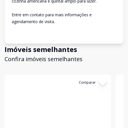
cozinha americana e quintal amplo para lazer.
Entre em contato para mais informações e
agendamento de visita.
Imóveis semelhantes
Confira imóveis semelhantes
Cód:
13289
Comparar
Có