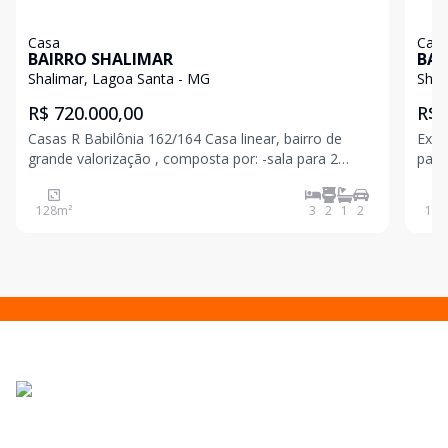
Casa
Cas
BAIRRO SHALIMAR
BAI
Shalimar, Lagoa Santa - MG
Shal
R$ 720.000,00
R$ 
Casas R Babilônia 162/164 Casa linear, bairro de
Exce
grande valorização , composta por: -sala para 2
para Belo 
ambientes com pé direito duplo -cozinha americana
por 
com bancadas em granito -lavanderia -banheiro
128
m²
3
2
1
2
131
social -3 quartos sendo 1 suíte -garagem para 2 car