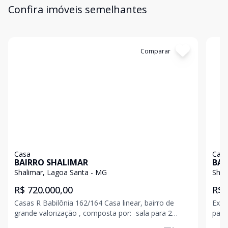
Confira imóveis semelhantes
Cód:
13289
Comparar
Có
Casa
Cas
BAIRRO SHALIMAR
BAI
Shalimar, Lagoa Santa - MG
Shal
R$ 720.000,00
R$ 
Casas R Babilônia 162/164 Casa linear, bairro de
Exce
grande valorização , composta por: -sala para 2
para Belo 
ambientes com pé direito duplo -cozinha americana
por 