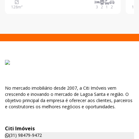
com bancadas em granito -lavanderia -banheiro
128
m²
3
2
1
2
131
social -3 quartos sendo 1 suíte -garagem para 2 car
No mercado imobiliário desde 2007, a Citi Imóveis vem
crescendo e inovando o mercado de Lagoa Santa e região. O
objetivo principal da empresa é oferecer aos clientes, parceiros
e construtores os melhores negócios e oportunidades.
Citi Imóveis
(31) 98479-9472