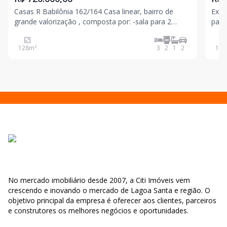
Casas R Babilônia 162/164 Casa linear, bairro de
Exce
grande valorização , composta por: -sala para 2
para Belo 
ambientes com pé direito duplo -cozinha americana
por 
com bancadas em granito -lavanderia -banheiro
128
m²
3
2
1
2
131
social -3 quartos sendo 1 suíte -garagem para 2 car
No mercado imobiliário desde 2007, a Citi Imóveis vem
crescendo e inovando o mercado de Lagoa Santa e região. O
objetivo principal da empresa é oferecer aos clientes, parceiros
e construtores os melhores negócios e oportunidades.