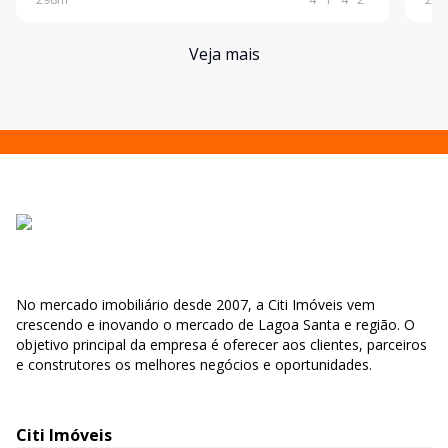
sua família. Características do imóvel: 4 quarto
desi
padr
Veja mais
No mercado imobiliário desde 2007, a Citi Imóveis vem
crescendo e inovando o mercado de Lagoa Santa e região. O
objetivo principal da empresa é oferecer aos clientes, parceiros
e construtores os melhores negócios e oportunidades.
Citi Imóveis