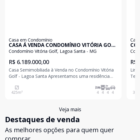
Casa em Condomínio
Casa
CASA Á VENDA CONDOMÍNIO VITÓRIA GOLF
CON
EM LAGOA SANTA
Condomínio Vitória Golf, Lagoa Santa - MG
Cond
R$ 6.189.000,00
R$ 
Casa Semimobiliada à Venda no Condomínio Vitória
Lind
Golf - Lagoa Santa Apresentamos uma residência
Terr
que reúne sofisticação, conforto e praticidade em
Loca
um dos condomínios mais valorizados de Lagoa
Cond
425
m²
4
4
4
4
359
Santa. Semimobiliada e pronta para morar, esta casa
alia
foi proje
proj
Veja mais
Destaques de venda
As melhores opções para quem quer
comprar