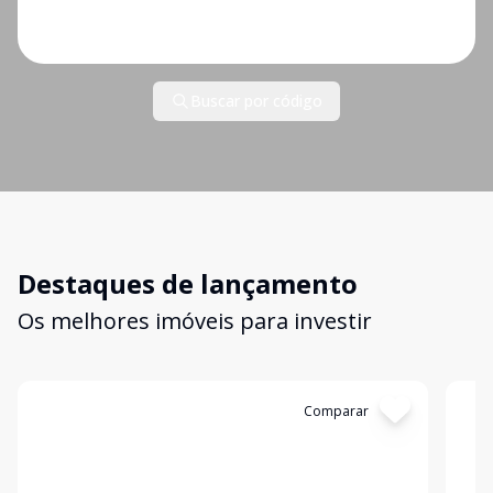
Buscar por código
Destaques de lançamento
Os melhores imóveis para investir
Cód:
13246
Comparar
Có