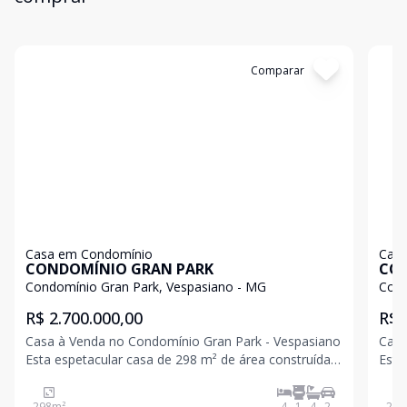
Cód:
13082
Comparar
Có
Casa em Condomínio
Casa
CONDOMÍNIO GRAN PARK
CON
Condomínio Gran Park, Vespasiano - MG
Cond
R$ 2.700.000,00
R$ 
Casa à Venda no Condomínio Gran Park - Vespasiano
Casa
Esta espetacular casa de 298 m² de área construída,
Esta
localizada no renomado Condomínio Gran Park,
Cond
oferece um ambiente sofisticado e confortável para
a ha
298
m²
4
1
4
2
275