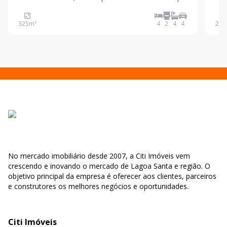
direito duplo ; . ? Cozinha toda equipada com
Cond
geladeira, forno, microondas e cooktop de indução ; .
325
m²
4
2
4
4
273
? Área gourmet completa com churrasqueira ; CASA
No mercado imobiliário desde 2007, a Citi Imóveis vem
crescendo e inovando o mercado de Lagoa Santa e região. O
objetivo principal da empresa é oferecer aos clientes, parceiros
e construtores os melhores negócios e oportunidades.
Citi Imóveis