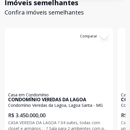
Imóveis semelhantes
Confira imóveis semelhantes
Cód:
11619
Comparar
Có
Casa em Condomínio
Casa
CONDOMÍNIO VEREDAS DA LAGOA
CON
Condomínio Veredas da Lagoa, Lagoa Santa - MG
Cond
R$ 3.450.000,00
R$ 
CASA VEREDA DA LAGOA ? 04 suítes, todas com
Casa
closet e armários ; . ? Sala para 2 ambientes com pé
um d