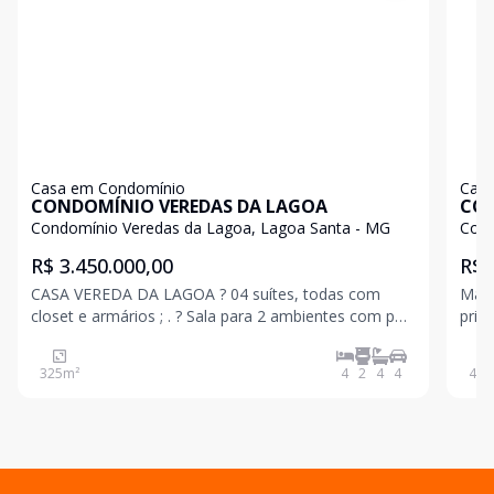
Casa em Condomínio
Casa
CONDOMÍNIO VEREDAS DA LAGOA
CON
Condomínio Veredas da Lagoa, Lagoa Santa - MG
Cond
R$ 3.450.000,00
R$ 
CASA VEREDA DA LAGOA ? 04 suítes, todas com
Mara
closet e armários ; . ? Sala para 2 ambientes com pé
prin
direito duplo ; . ? Cozinha toda equipada com
impone
geladeira, forno, microondas e cooktop de indução ; .
pavi
325
m²
4
2
4
4
450
? Área gourmet completa com churrasqueira ; CASA