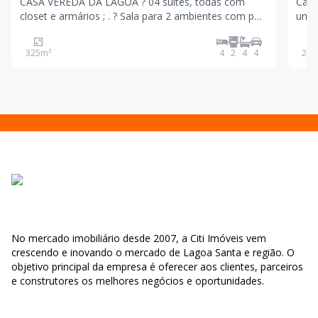
CASA VEREDA DA LAGOA ? 04 suítes, todas com
Casa
closet e armários ; . ? Sala para 2 ambientes com pé
um d
direito duplo ; . ? Cozinha toda equipada com
Cond
geladeira, forno, microondas e cooktop de indução ; .
325
m²
4
2
4
4
273
? Área gourmet completa com churrasqueira ; CASA
No mercado imobiliário desde 2007, a Citi Imóveis vem
crescendo e inovando o mercado de Lagoa Santa e região. O
objetivo principal da empresa é oferecer aos clientes, parceiros
e construtores os melhores negócios e oportunidades.