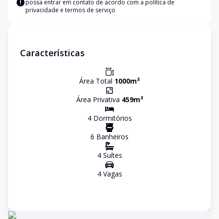
possa entrar em contato de acordo com a
política de
privacidade e termos de serviço
Características
Área Total
1000
m²
Área Privativa
459
m²
4
Dormitório
s
6
Banheiro
s
4
Suíte
s
4
Vaga
s