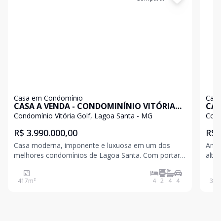
Casa em Condomínio
Casa
CASA A VENDA - CONDOMINÍNIO VITÓRIA
CAS
GOLF
GO
Condomínio Vitória Golf, Lagoa Santa - MG
Cond
R$ 3.990.000,00
R$ 
Casa moderna, imponente e luxuosa em um dos
Anún
melhores condomínios de Lagoa Santa. Com portaria
alto
24 horas, ronda motorizada, estrutura completa com
em Lagoa Sant
clube e campo de golfe. 1° pavimento conta com
cont
417
m²
4
2
4
4
340
uma sala ampla para 3 ambientes, escritório, lavabo,
na á
coz