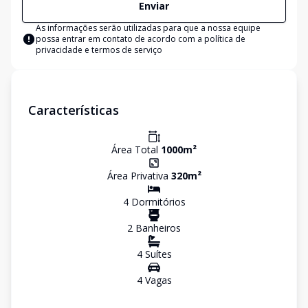
Enviar
As informações serão utilizadas para que a nossa equipe
possa entrar em contato de acordo com a
política de
privacidade e termos de serviço
Características
Área Total
1000
m²
Área Privativa
320
m²
4
Dormitório
s
2
Banheiro
s
4
Suíte
s
4
Vaga
s