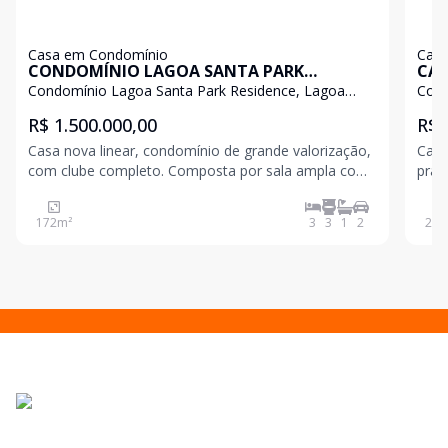
Casa em Condomínio
Casa
CONDOMÍNIO LAGOA SANTA PARK
CAS
RESIDENCE
LA
Condomínio Lagoa Santa Park Residence, Lagoa
Cond
Santa - MG
Sant
R$ 1.500.000,00
R$ 
Casa nova linear, condomínio de grande valorização,
Casa fun
com clube completo. Composta por sala ampla com
prat
pé direito duplo, cozinha com bancadas, despensa,
casa
03 quartos amplos sendo 01 suíte com closet e
plan
172
m²
3
3
1
2
277
banheiro, espaço gourmet com churrasqueira,
esta
bancada em
perf