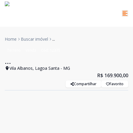
Home
Buscar imóvel
...
Terreno
Venda
Cód:
12375
...
Vila Albanos, Lagoa Santa - MG
R$ 169.900,00
Compartilhar
Favorito