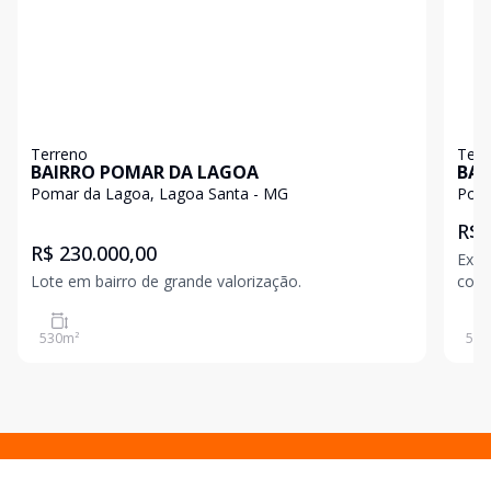
Terreno
Terr
BAIRRO POMAR DA LAGOA
BAI
Pomar da Lagoa, Lagoa Santa - MG
Poma
R$ 
R$ 230.000,00
Exce
Lote em bairro de grande valorização.
com 
com 
530
m²
525