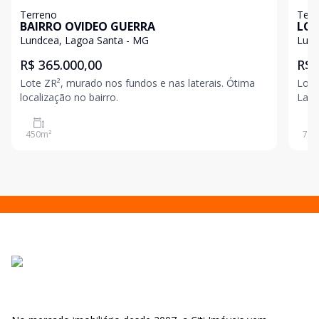
Terreno
Terr
BAIRRO OVIDEO GUERRA
LOT
Lundcea, Lagoa Santa - MG
Lund
R$ 365.000,00
R$ 
Lote ZR², murado nos fundos e nas laterais. Ótima
Lote
localização no bairro.
Lagoa Sa
um l
450
m²
780