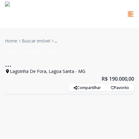
Home
Buscar imóvel
...
Terreno
Venda
Cód:
8201
...
Lagoinha De Fora, Lagoa Santa - MG
R$ 190.000,00
Compartilhar
Favorito