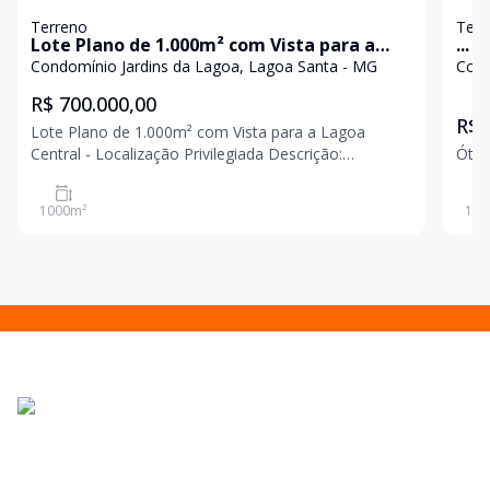
Terreno
Terr
Lote Plano de 1.000m² com Vista para a
...
Lagoa
Condomínio Jardins da Lagoa, Lagoa Santa - MG
Cond
R$ 700.000,00
R$ 
Lote Plano de 1.000m² com Vista para a Lagoa
Central - Localização Privilegiada Descrição:
Ótim
Excelente lote com 1.000m², localizado a apenas 700
met
1000
m²
139