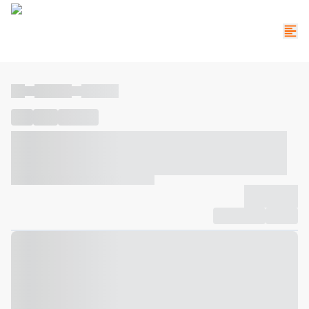
----
----- -----
----- -----
----
-----
---- ------
----- ----- -- ------ ---- ---- -- ----- ----- -----
--- ------
----- ----- -- ------ ----- ----- -- ------
-------------
Compartilhar
Favorito