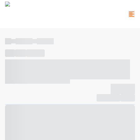
----
----- -----
----- -----
----
-----
---- ------
----- ----- -- ------ ---- ---- -- ----- ----- -----
--- ------
----- ----- -- ------ ----- ----- -- ------
-------------
Compartilhar
Favorito