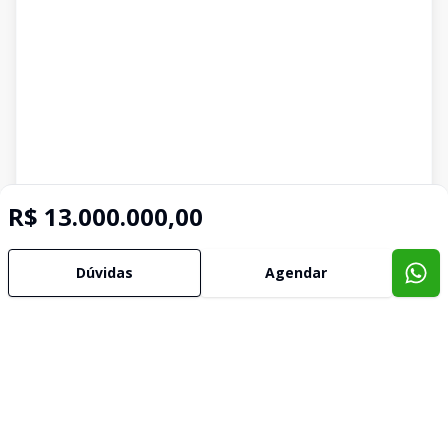
R$ 13.000.000,00
Imóveis semelhantes
Confira imóveis semelhantes
Dúvidas
Agendar
Cód:
10765
Comparar