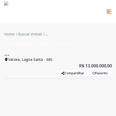
Home
Buscar imóvel
...
Terreno Comercial
Venda
Cód:
11066
...
Várzea, Lagoa Santa - MG
R$ 13.000.000,00
Compartilhar
Favorito