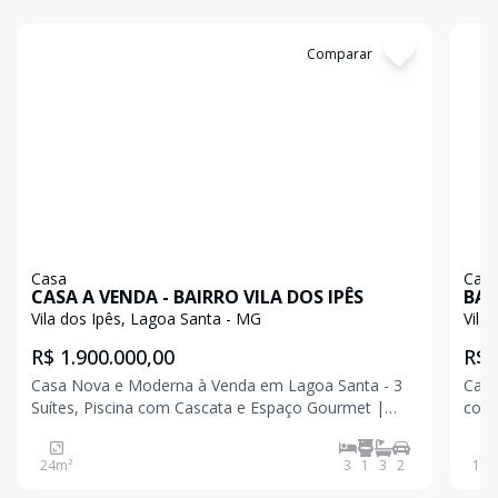
Cód:
12800
Comparar
Có
Casa
Cas
CASA A VENDA - BAIRRO VILA DOS IPÊS
BAI
Vila dos Ipês, Lagoa Santa - MG
Vila
R$ 1.900.000,00
R$ 
Casa Nova e Moderna à Venda em Lagoa Santa - 3
Casa
Suítes, Piscina com Cascata e Espaço Gourmet |
comp
Lagoa Santa Residência em bairro de grande
dire
valorizaçã
24
m²
3
1
3
2
140