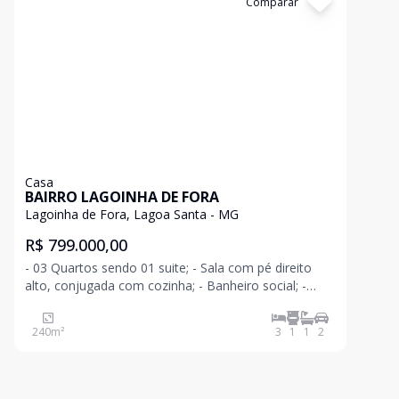
Cód:
12573
Comparar
Casa
BAIRRO LAGOINHA DE FORA
Lagoinha de Fora, Lagoa Santa - MG
R$ 799.000,00
- 03 Quartos sendo 01 suite; - Sala com pé direito
alto, conjugada com cozinha; - Banheiro social; -
Varanda nos fundos; - Lago de peixes na p
240
m²
3
1
1
2