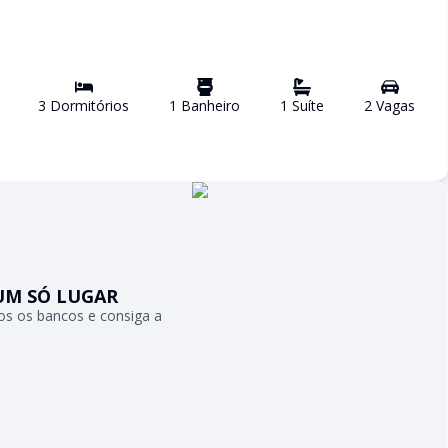
3
Dormitório
s
1
Banheiro
1
Suíte
2
Vaga
s
UM SÓ LUGAR
s os bancos e consiga a