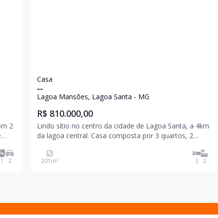
Casa
...
Lagoa Mansões, Lagoa Santa - MG
R$ 810.000,00
om 2
Lindo sítio no centro da cidade de Lagoa Santa, a 4km
e
da lagoa central. Casa composta por 3 quartos, 2
o
suítes sendo uma externa e com banheira, sala a
1
2
201
m²
3
2