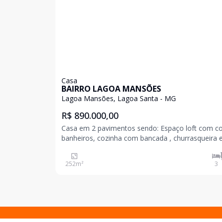
Casa
BAIRRO LAGOA MANSÕES
Lagoa Mansões, Lagoa Santa - MG
R$ 890.000,00
Casa em 2 pavimentos sendo: Espaço loft com c
banheiros, cozinha com bancada , churrasqueira 
fogão a lenha. Escada caracol para o andar inferi
252
m²
3