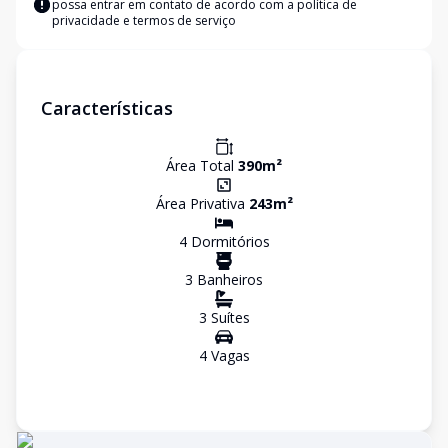
possa entrar em contato de acordo com a
política de
privacidade e termos de serviço
Características
Área Total
390
m²
Área Privativa
243
m²
4
Dormitório
s
3
Banheiro
s
3
Suíte
s
4
Vaga
s