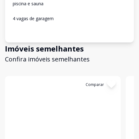
piscina e sauna
4 vagas de garagem
Imóveis semelhantes
Confira imóveis semelhantes
Cód:
9822
Comparar
Có