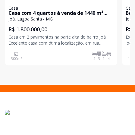
Casa
Cas
Casa com 4 quartos à venda de 1440 m²
BAI
bairro Joá
Joá, Lagoa Santa - MG
Joá,
R$ 1.800.000,00
R$ 
Casa em 2 pavimentos na parte alta do bairro Joá
Exce
Excelente casa com ótima localização, em rua
loca
tranquila e na parte alta do bairro, proporcionando m
Pavi
dire
300
m²
4
3
1
4
198
banc
Pavi