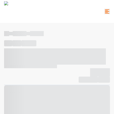
----
----- -----
----- -----
----
-----
---- ------
----- ----- -- ------ ---- ---- -- ----- ----- -----
--- ------
----- ----- -- ------ ----- ----- -- ------
-------------
Compartilhar
Favorito