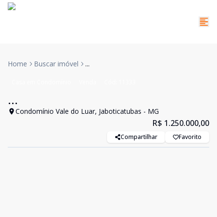
Home
Buscar imóvel
...
Casa em Condomínio
Venda
Cód:
11333
...
Condomínio Vale do Luar, Jaboticatubas - MG
R$ 1.250.000,00
Compartilhar
Favorito