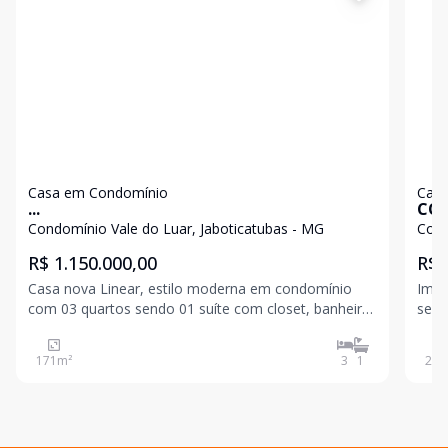
Casa em Condomínio
Casa
...
CON
Condomínio Vale do Luar, Jaboticatubas - MG
Cond
R$ 1.150.000,00
R$ 
Casa nova Linear, estilo moderna em condomínio
Imóve
com 03 quartos sendo 01 suíte com closet, banheiro
se c
social, sala ampla com pé direito alto, cozinha amer
conf
171
m²
3
1
207