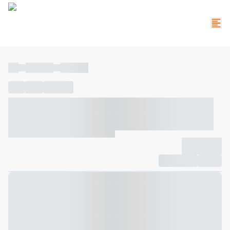
----
----- -----
----- -----
----
-----
---- ------
----- ----- -- ------ ---- ---- -- ----- ----- -----
--- ------
----- ----- -- ------ ----- ----- -- ------
-------------
Compartilhar
Favorito