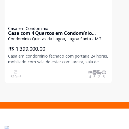
Casa em Condomínio
Casa com 4 Quartos em Condomínio
Quintas da Lagoa, 5000 m² à venda
Condomínio Quintas da Lagoa, Lagoa Santa - MG
R$ 1.399.000,00
Casa em condomínio fechado com portaria 24 horas,
mobiliado com sala de estar com lareira, sala de
visitas, sala de jantar, cozinha americana com cook
620
m²
4
5
2
5