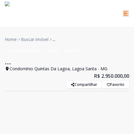
Home
Buscar imóvel
...
Casa em Condomínio
Venda
Cód:
10027
...
Condomínio Quintas Da Lagoa, Lagoa Santa - MG
R$ 2.950.000,00
Compartilhar
Favorito