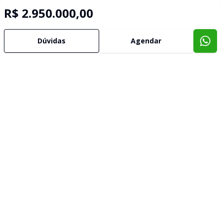
R$ 2.950.000,00
Dúvidas
Agendar
Imóveis semelhantes
Confira imóveis semelhantes
Cód:
13435
Comparar