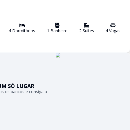
4
Dormitório
s
1
Banheiro
2
Suíte
s
4
Vaga
s
UM SÓ LUGAR
s os bancos e consiga a