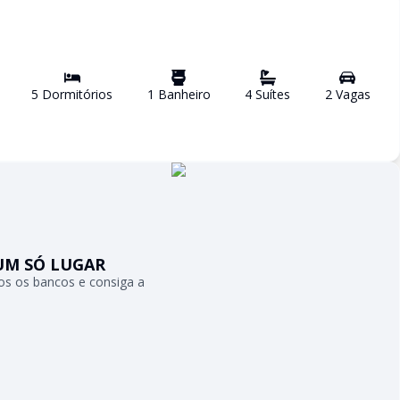
5
Dormitório
s
1
Banheiro
4
Suíte
s
2
Vaga
s
UM SÓ LUGAR
s os bancos e consiga a