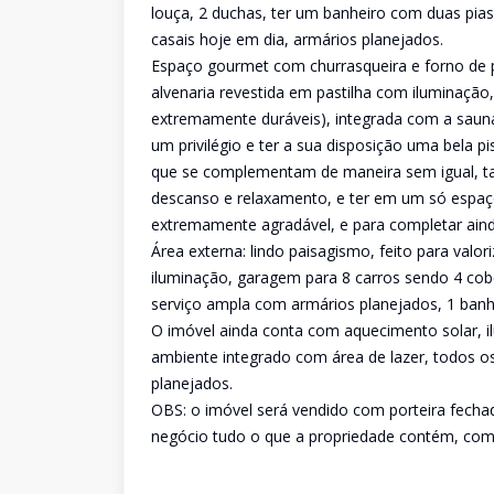
louça, 2 duchas, ter um banheiro com duas pia
casais hoje em dia, armários planejados.
Espaço gourmet com churrasqueira e forno de p
alvenaria revestida em pastilha com iluminação, 
extremamente duráveis), integrada com a sauna
um privilégio e ter a sua disposição uma bela p
que se complementam de maneira sem igual, ta
descanso e relaxamento, e ter em um só espaço 
extremamente agradável, e para completar ain
Área externa: lindo paisagismo, feito para valo
iluminação, garagem para 8 carros sendo 4 cobe
serviço ampla com armários planejados, 1 banh
O imóvel ainda conta com aquecimento solar, i
ambiente integrado com área de lazer, todos
planejados.
OBS: o imóvel será vendido com porteira fecha
negócio tudo o que a propriedade contém, como