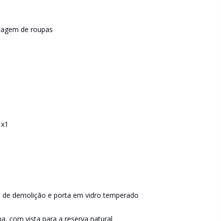
ecagem de roupas
1x1
a de demolição e porta em vidro temperado
a, com vista para a reserva natural