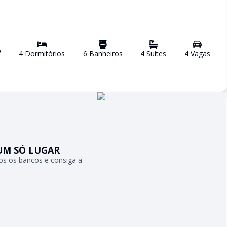
²
4
Dormitório
s
6
Banheiro
s
4
Suíte
s
4
Vaga
s
UM SÓ LUGAR
s os bancos e consiga a