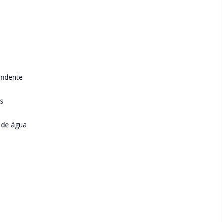
endente
as
 de água