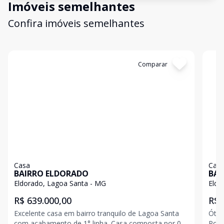
Imóveis semelhantes
Confira imóveis semelhantes
Cód:
12644
Comparar
Có
Casa
Cas
BAIRRO ELDORADO
BAI
Eldorado, Lagoa Santa - MG
Eldo
R$ 639.000,00
R$ 
Excelente casa em bairro tranquilo de Lagoa Santa
Ótim
com acabamento de 1° linha. Casa composta por 03
Potencial