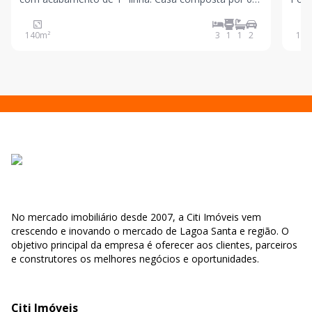
quartos sendo 01 suite, sala ampla para 02 ambi
calm
que
140
m²
3
1
1
2
107
No mercado imobiliário desde 2007, a Citi Imóveis vem
crescendo e inovando o mercado de Lagoa Santa e região. O
objetivo principal da empresa é oferecer aos clientes, parceiros
e construtores os melhores negócios e oportunidades.
Citi Imóveis