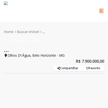
Home
Buscar imóvel
...
Área
Venda
Cód:
9610
...
Olhos D\'Água, Belo Horizonte - MG
R$ 7.900.000,00
Compartilhar
Favorito