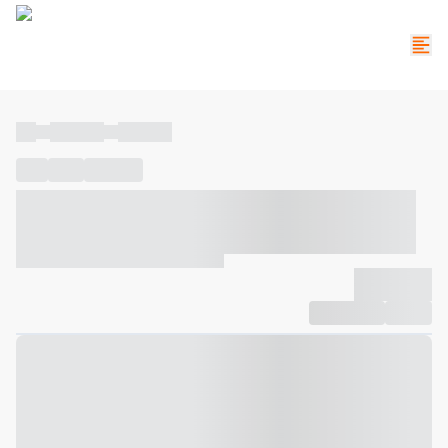
----
----- -----
----- -----
----
-----
---- ------
----- ----- -- ------ ---- ---- -- ----- ----- -----
--- ------
----- ----- -- ------ ----- ----- -- ------
-------------
Compartilhar
Favorito