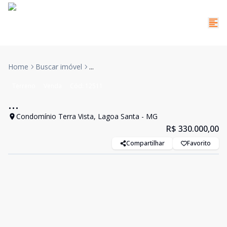
Home
Buscar imóvel
...
Terreno
Venda
Cód:
12511
...
Condomínio Terra Vista, Lagoa Santa - MG
R$ 330.000,00
Compartilhar
Favorito