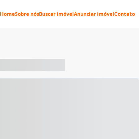
Home
Sobre nós
Buscar imóvel
Anunciar imóvel
Contato
-- ----- ----- --- ------