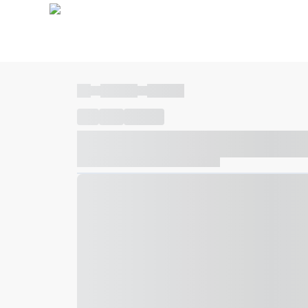
----
----- -----
----- -----
----
-----
---- ------
----- ----- -- ------ ---- ---- -- ---
----- ----- -- ------ ----- ----- -- ------