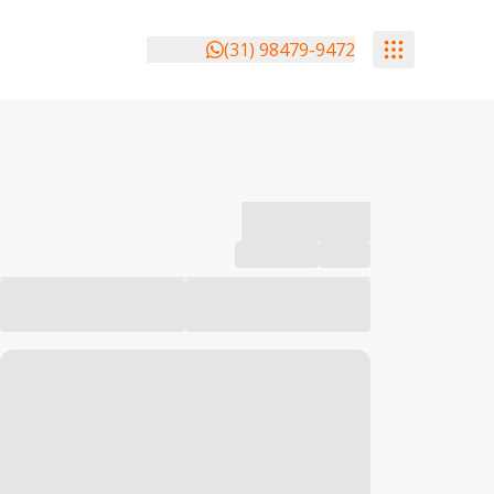
(31) 98479-9472
-------------
Compartilhar
Favorito