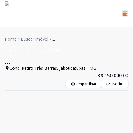
Home
Buscar imóvel
...
Terreno
Venda
Cód:
11990
...
Cond. Retiro Três Barras, Jaboticatubas - MG
R$ 150.000,00
Compartilhar
Favorito