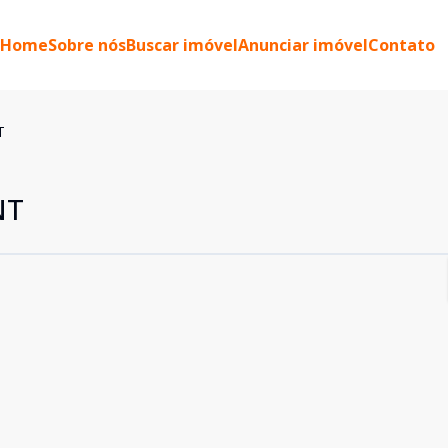
Home
Sobre nós
Buscar imóvel
Anunciar imóvel
Contato
T
NT