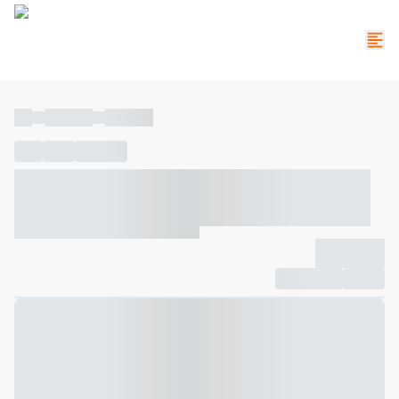
----
----- -----
----- -----
----
-----
---- ------
----- ----- -- ------ ---- ---- -- ----- ----- -----
--- ------
----- ----- -- ------ ----- ----- -- ------
-------------
Compartilhar
Favorito