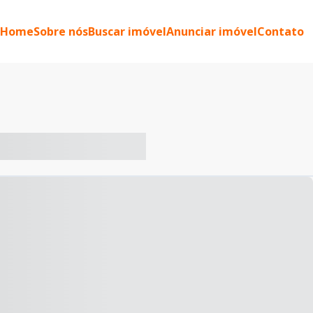
Home
Sobre nós
Buscar imóvel
Anunciar imóvel
Contato
-- ----- ----- --- ------