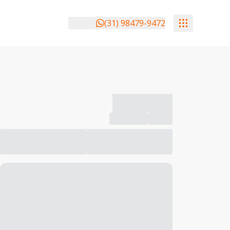
(31) 98479-9472
-------------
Compartilhar
Favorito