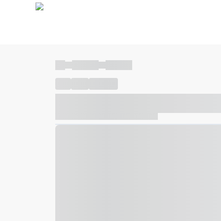
----
----- -----
----- -----
----
-----
---- ------
----- ----- -- ------ ---- ---- -- ---
----- ----- -- ------ ----- ----- -- ------