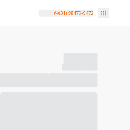
(31) 98479-9472
-------------
Compartilhar
Favorito