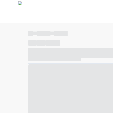
----
----- -----
----- -----
----
-----
---- ------
----- ----- -- ------ ---- ---- -- ---
----- ----- -- ------ ----- ----- -- ------