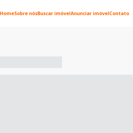
Home
Sobre nós
Buscar imóvel
Anunciar imóvel
Contato
-- ----- ----- --- ------