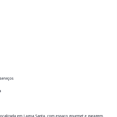
serviços
a
 localizada em Lagoa Santa, com espaço gourmet e garagem.