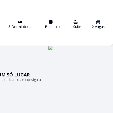
3
Dormitório
s
1
Banheiro
1
Suíte
2
Vaga
s
UM SÓ LUGAR
s os bancos e consiga a