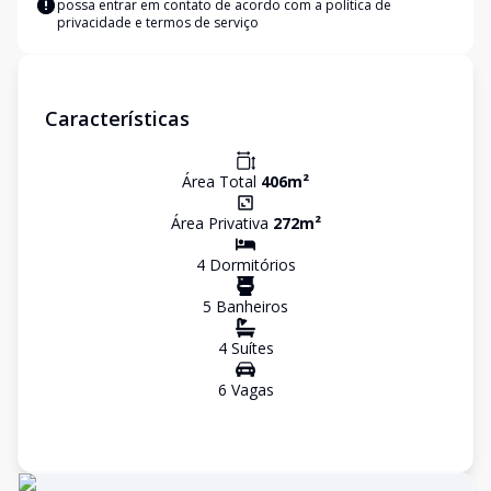
possa entrar em contato de acordo com a
política de
privacidade e termos de serviço
Características
Área Total
406
m²
Área Privativa
272
m²
4
Dormitório
s
5
Banheiro
s
4
Suíte
s
6
Vaga
s