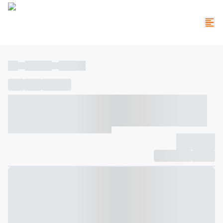
----
----- -----
----- -----
----
-----
---- ------
----- ----- -- ------ ---- ---- -- ----- ----- -----
--- ------
----- ----- -- ------ ----- ----- -- ------
-------------
Compartilhar
Favorito