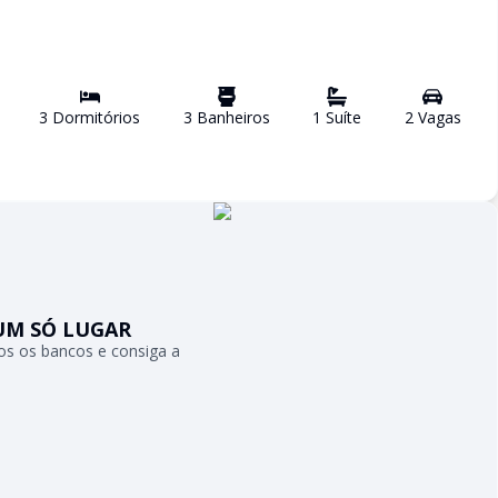
3
Dormitório
s
3
Banheiro
s
1
Suíte
2
Vaga
s
UM SÓ LUGAR
s os bancos e consiga a