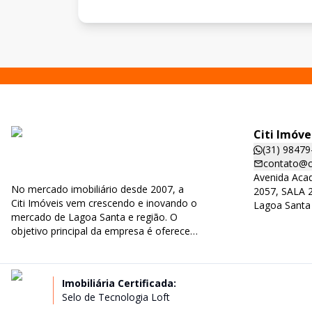
Citi Imóve
(31) 98479
contato@ci
Avenida Acad
No mercado imobiliário desde 2007, a
2057, SALA 2
Citi Imóveis vem crescendo e inovando o
Lagoa Santa
mercado de Lagoa Santa e região. O
objetivo principal da empresa é oferecer
aos clientes, parceiros e construtores os
melhores negócios e oportunidades.
Imobiliária Certificada:
Selo de Tecnologia Loft