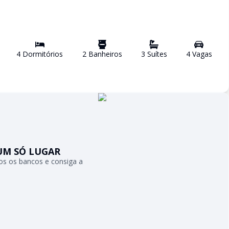
4
Dormitório
s
2
Banheiro
s
3
Suíte
s
4
Vaga
s
UM SÓ LUGAR
s os bancos e consiga a