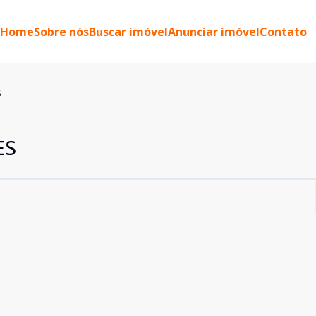
Home
Sobre nós
Buscar imóvel
Anunciar imóvel
Contato
S
ES