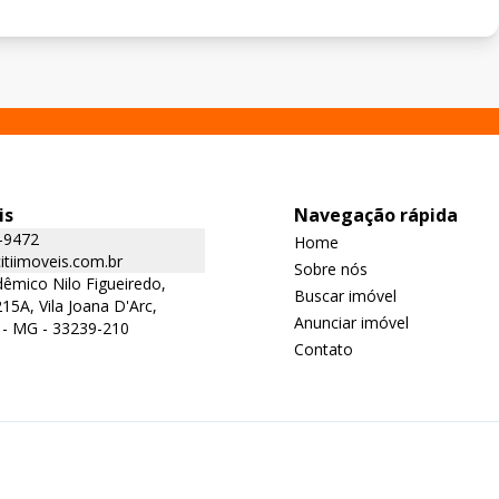
is
Navegação rápida
-9472
Home
tiimoveis.com.br
Sobre nós
êmico Nilo Figueiredo,
Buscar imóvel
15A, Vila Joana D'Arc,
Anunciar imóvel
 - MG - 33239-210
Contato