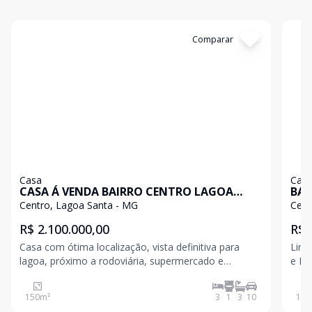
Cód:
13432
Comparar
Có
Casa
Cas
CASA Á VENDA BAIRRO CENTRO LAGOA
BAI
SANTA
Centro, Lagoa Santa - MG
Cent
R$ 2.100.000,00
R$ 
Casa com ótima localização, vista definitiva para
Lind
lagoa, próximo a rodoviária, supermercado e
e Bem Locali
principais comércios. Casa com 03 quartos sendo
loca
todos suítes, sala, copa, lavabo, escritório e cozinha.
150
m²
3
1
3
10
148
Externo: baga de estacionamento para vários veícu